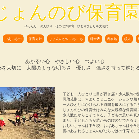
じょんのび保育
ゆったり のんびり ほのぼの保育 ひとりひとりを大切に
ごあいさつ
保育方針
じょんのびのいちにち
料金表
所在地
求人
あかるい心 やさしい心 つよい心​
の心を大切に 太陽のような明るさ 優しさ 強さを持って輝け
子ども一人ひとりに目が行き届く少人数制の
乳幼児期は、何よりコミュニケーションや肌
一人ひとりにかけられる時間を最大にするこ
じょんのびの保育士はみんな大規模な保育園
少人数だからこそできる、子どもの思いを真
また、子どもたちが芯からのびのびできるよ
おじいちゃんは中学校、おばあちゃんは小学
​愛のあふれるじょんのびならではの保育で