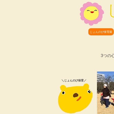
じょんのび保育園
​3つ
​＼じょんのび保育／