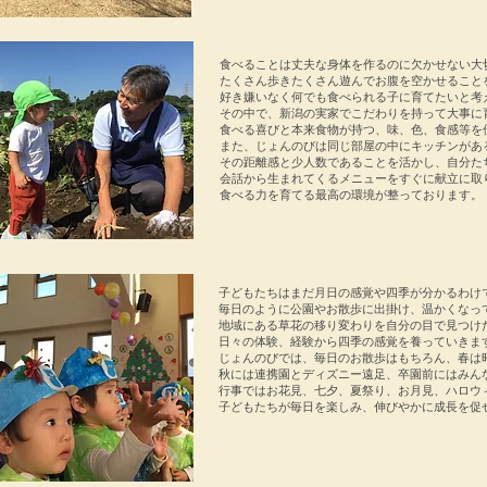
​食べることは丈夫な身体を作るのに欠かせない大
たくさん歩きたくさん遊んでお腹を空かせること
好き嫌いなく何でも食べられる子に育てたいと考
その中で、新潟の実家でこだわりを持って大事に
食べる喜びと本来食物が持つ、味、色、食感等を
また、じょんのびは同じ部屋の中にキッチンがあ
その距離感と少人数であることを活かし、自分た
会話から生まれてくるメニューをすぐに献立に取
食べる力を育てる最高の環境が整っております
​。
子どもたちはまだ月日の感覚や四季が分かるわけ
毎日のように公園やお散歩に出掛け、温かくなっ
地域にある草花の移り変わりを自分の目で見つけ
日々の体験、経験から四季の感覚を養っていきま
じょんのびでは、毎日のお散歩はもちろん、春は
秋には連携園とディズニー遠足、卒園前にはみん
行事ではお花見、七夕、夏祭り、お月見、ハロウ
​子どもたちが毎日を楽しみ、伸びやかに成長を