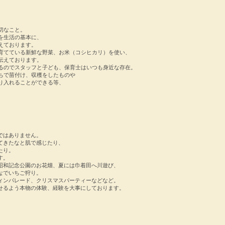
切なこと。
を生活の基本に、
えております。
育てている新鮮な野菜、お米（コシヒカリ）を使い、
伝えております。
るのでスタッフと子ども、保育士はいつも身近な存在。
ちで苗付け、収穫をしたものや
り入れることができる等、
ではありません。
てきたなと肌で感じたり、
たり。
す。
昭和記念公園のお花畑、夏には巾着田へ川遊び、
なでいちご狩り。
ィンパレード、クリスマスパーティーなどなど。
促せるよう本物の体験、経験を大事にしております。