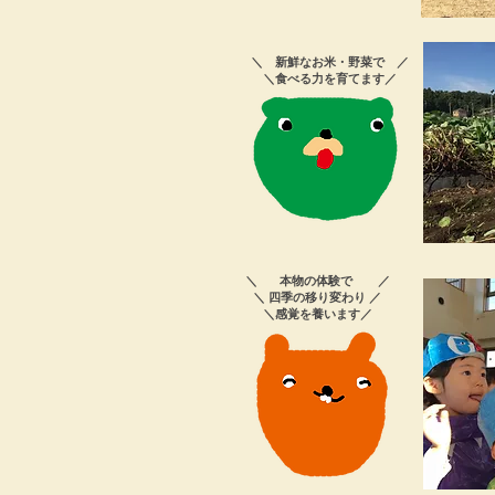
＼ 新鮮なお米・野菜で ／
​ ＼食べる力を育てます／
＼ 本物の体験で ／
＼ 四季の移り変わり ／
＼感覚を養います／