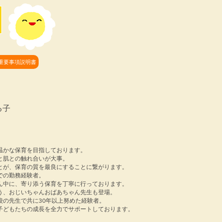
園
重要事項説明書
る子
温かな保育を目指しております。
と肌との触れ合いが大事。
とが、保育の質を最良にすることに繋がります。
での勤務経験者。
ん中に、寄り添う保育を丁寧に行っております。
う、おじいちゃんおばあちゃん先生も登場。
校の先生で共に30年以上努めた経験者。
、子どもたちの成長を全力でサポートしております。